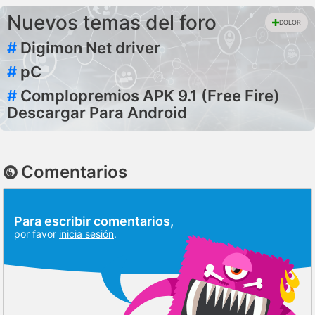
Nuevos temas del foro
DOLOR
#
Digimon Net driver
#
pC
#
Complopremios APK 9.1 (Free Fire)
Descargar Para Android
Comentarios
Para escribir comentarios,
por favor
inicia sesión
.