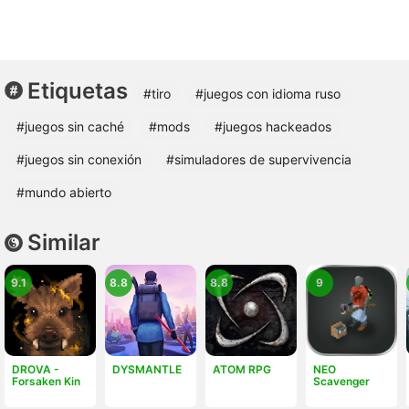
Etiquetas
#tiro
#juegos con idioma ruso
#juegos sin caché
#mods
#juegos hackeados
#juegos sin conexión
#simuladores de supervivencia
#mundo abierto
Similar
9.1
8.8
8.8
9
DROVA -
DYSMANTLE
ATOM RPG
NEO
Forsaken Kin
Scavenger