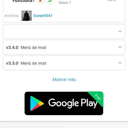
Funciona?
Votos:
1
Archivos:
Daniel1647
v3.4.0
Menú de mod
v3.3.0
Menú de mod
Mostrar más
free