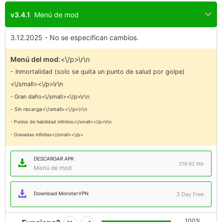
v3.4.1
Menú de mod
3.12.2025 - No se especifican cambios.
Menú del mod
:<\/p>\r\n
- Inmortalidad (solo se quita un punto de salud por golpe)
<\/small><\/p>\r\n
- Gran daño<\/small><\/p>\r\n
- Sin recarga<\/small><\/p>\r\n
- Puntos de habilidad infinitos<\/small><\/p>\r\n
- Granadas infinitas<\/small><\/p>
DESCARGAR APK
216.62 Mb
Menú de mod
Download MonsterVPN
3 Day Free
100%