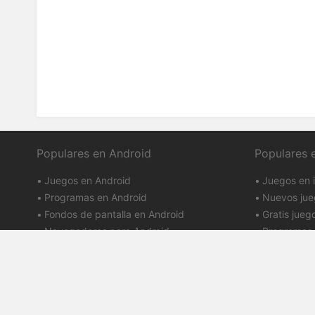
Populares en Android
Populares 
Juegos en Android
Juegos en 
Programas en Android
Nuevos jue
Fondos de pantalla en Android
Gratis jueg
Navegadores para Android
Programas 
Google Play
iTunes
Términos de 
PDALIFE 2007-2026г.
Política de p
Todos los derechos reservados.
Aviso de DM