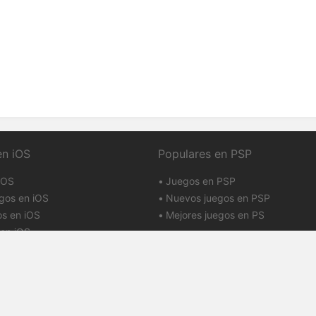
en iOS
Populares en PSP
iOS
Juegos en PSP
gos en iOS
Nuevos juegos en PSP
os en iOS
Mejores juegos en PS
en iOS
uso
Puntos y reputación
rivacidad
Contactos
CA