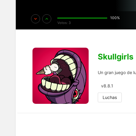
100%
Votos:
3
Skullgirls
Un gran juego de l
v8.8.1
Luchas