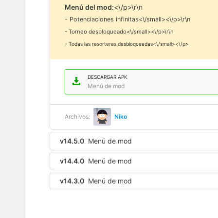
Menú del mod
:<\/p>\r\n
- Potenciaciones infinitas<\/small><\/p>\r\n
- Torneo desbloqueado<\/small><\/p>\r\n
- Todas las resorteras desbloqueadas<\/small><\/p>
DESCARGAR APK
Menú de mod
Archivos:
Niko
v14.5.0
Menú de mod
v14.4.0
Menú de mod
v14.3.0
Menú de mod