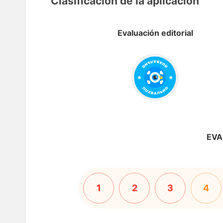
Clasificación de la aplicación
Evaluación editorial
EVA
1
2
3
4