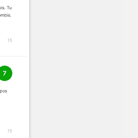
is. Tu
ombis.
15
7
ipos
15