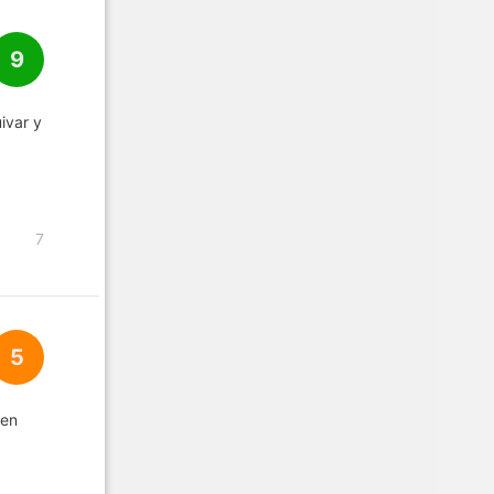
9
ivar y
7
5
 en