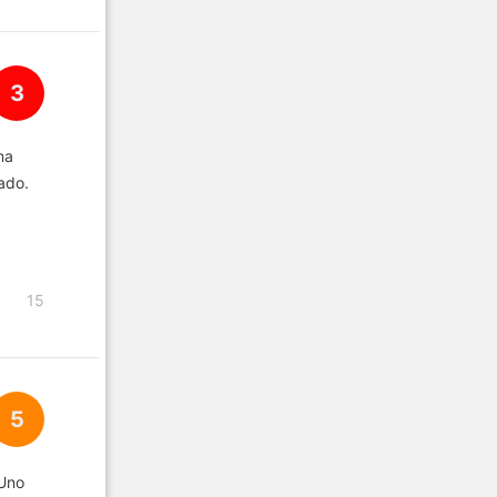
3
na
nado.
15
5
 Uno