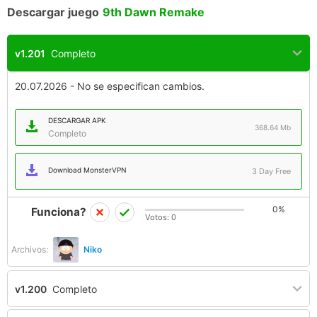
Descargar juego
9th Dawn Remake
v1.201
Completo
20.07.2026 - No se especifican cambios.
DESCARGAR APK
368.64 Mb
Completo
Download MonsterVPN
3 Day Free
0%
Funciona?
Votos:
0
Archivos:
Niko
v1.200
Completo