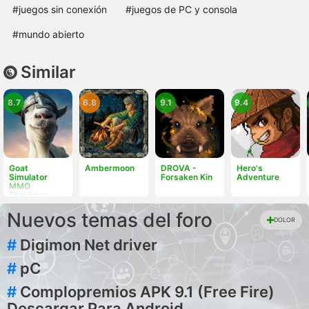
#juegos sin conexión
#juegos de PC y consola
#mundo abierto
Similar
8.7
6.8
9.1
9.4
Goat
Ambermoon
DROVA -
Hero's
Simulator
Forsaken Kin
Adventure
MMO
SImulator
Nuevos temas del foro
DOLOR
#
Digimon Net driver
#
pC
#
Complopremios APK 9.1 (Free Fire)
Descargar Para Android