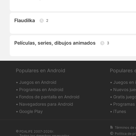
Flaudilka
2
Películas, series, dibujos animados
3
Populares en Android
Populares 
Juegos en Android
Juegos en 
Programas en Android
Nuevos jue
Fondos de pantalla en Android
Gratis jueg
Navegadores para Android
Programas 
Google Play
iTunes
Términos de 
PDALIFE 2007-2026г.
Política de p
Todos los derechos reservados.