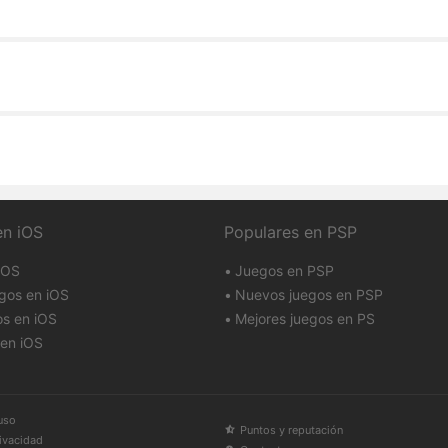
en iOS
Populares en PSP
iOS
Juegos en PSP
gos en iOS
Nuevos juegos en PSP
os en iOS
Mejores juegos en PS
en iOS
uso
Puntos y reputación
rivacidad