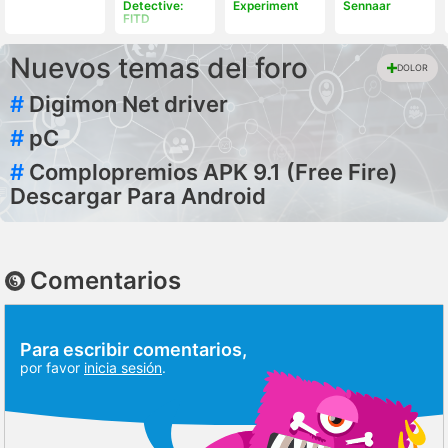
Detective:
Experiment
Sennaar
FITD
Nuevos temas del foro
DOLOR
#
Digimon Net driver
#
pC
#
Complopremios APK 9.1 (Free Fire)
Descargar Para Android
Comentarios
Para escribir comentarios,
por favor
inicia sesión
.