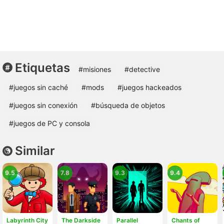
Etiquetas
#misiones
#detective
#juegos sin caché
#mods
#juegos hackeados
#juegos sin conexión
#búsqueda de objetos
#juegos de PC y consola
Similar
9.5
7.8
9.3
9.4
Labyrinth City
The Darkside
Parallel
Chants of