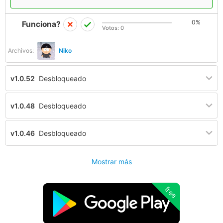
0%
Funciona?
Votos:
0
Archivos:
Niko
v1.0.52
Desbloqueado
v1.0.48
Desbloqueado
v1.0.46
Desbloqueado
Mostrar más
free