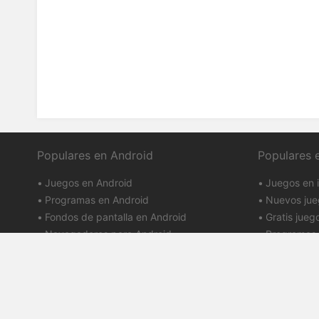
Populares en Android
Populares 
Juegos en Android
Juegos en 
Programas en Android
Nuevos jue
Fondos de pantalla en Android
Gratis jueg
Navegadores para Android
Programas 
Google Play
iTunes
Términos de 
PDALIFE 2007-2026г.
Política de p
Todos los derechos reservados.
Aviso de DM