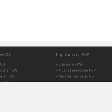
en iOS
Populares en PSP
iOS
Juegos en PSP
gos en iOS
Nuevos juegos en PSP
os en iOS
Mejores juegos en PS
en iOS
uso
Puntos y reputación
rivacidad
Contactos
CA