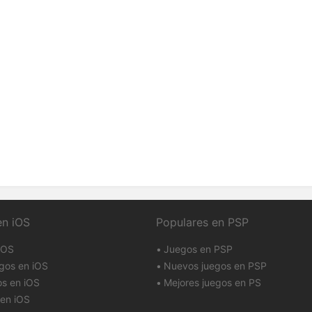
en iOS
Populares en PSP
iOS
Juegos en PSP
gos en iOS
Nuevos juegos en PSP
os en iOS
Mejores juegos en PS
en iOS