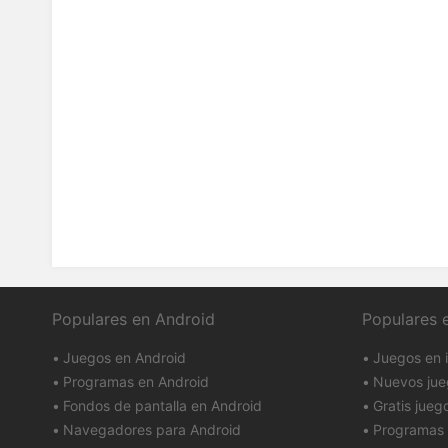
Populares en Android
Populares 
Juegos en Android
Juegos en 
Programas en Android
Nuevos jue
Fondos de pantalla en Android
Gratis jueg
Navegadores para Android
Programas 