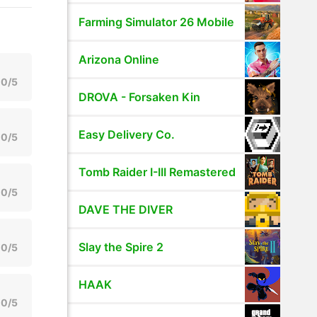
Farming Simulator 26 Mobile
Arizona Online
0/5
DROVA - Forsaken Kin
Easy Delivery Co.
0/5
Tomb Raider I-III Remastered
0/5
DAVE THE DIVER
Slay the Spire 2
0/5
HAAK
0/5