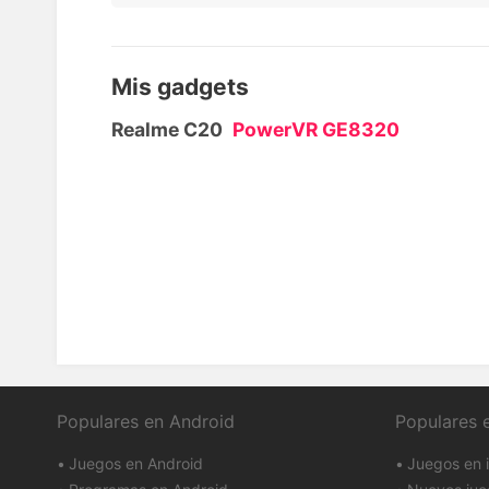
Mis gadgets
Realme C20
PowerVR GE8320
Populares en Android
Populares 
Juegos en Android
Juegos en 